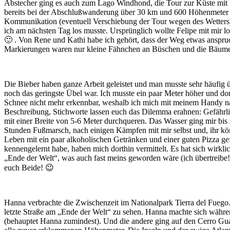
Abstecher ging es auch zum Lago Windhond, die Tour zur Küste mit 
bereits bei der Abschlußwanderung über 30 km und 600 Höhenmeter a
Kommunikation (eventuell Verschiebung der Tour wegen des Wetters) 
ich am nächsten Tag los musste. Ursprünglich wollte Felipe mit mir l
🙂 . Von Rene und Kathi habe ich gehört, dass der Weg etwas anspru
Markierungen waren nur kleine Fähnchen an Büschen und die Bäume 
Die Bieber haben ganze Arbeit geleistet und man musste sehr häufig 
noch das geringste Übel war. Ich musste ein paar Meter höher und dor
Schnee nicht mehr erkennbar, weshalb ich mich mit meinem Handy nav
Beschreibung, Stichworte lassen euch das Dilemma erahnen: Gefährli
mit einer Breite von 5-6 Meter durchqueren. Das Wasser ging mir bi
Stunden Fußmarsch, nach einigen Kämpfen mit mir selbst und, ihr kön
Leben mit ein paar alkoholischen Getränken und einer guten Pizza gefe
kennengelernt habe, haben mich dorthin vermittelt. Es hat sich wir
„Ende der Welt“, was auch fast meins geworden wäre (ich übertreibe!
euch Beide! 😉
Hanna verbrachte die Zwischenzeit im Nationalpark Tierra del Fuego.
letzte Straße am „Ende der Welt“ zu sehen. Hanna machte sich währ
(behauptet Hanna zumindest). Und die andere ging auf den Cerro Guana