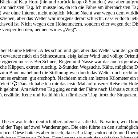
Blick auf Kap Horn (hin und zurück knapp 8 Stunden) war aber aufgru
m nächsten Tag. Ich musste los, da ich die Fähre am übernächsten Tag
war ohne Internet nicht möglich. Meine Nacht war wegen dem wirklich
osziehen, aber das Wetter war morgens derart schlecht, dass er doch li
chsvoll ist. Nicht wegen den Höhenmetern, sondern eher wegen der Di
versperrten den, nennen wir es „Weg“.
über Bäume klettern. Alles schön und gut, aber das Wetter war der grö
t erwartete mich ein Schneesturm, eisig kalter Wind und völlige Orien
igieren musste. Bei Schnee, Regen und Nässe war das auch irgendwann 
che Klippen, extrem rutschig, 2-Stunden Wegsuche, Kälte, mögliche D
s zum Bauchnabel und die Strömung war durch das Wetter doch recht or
nt es erahnen, gut erschöpft. Nachdem mich am letzten Kilometer ein f
iert! 🙂 Danach habe ich mir das erste Mal auf unserer Reise ein Hotel
klich gelohnt! Am nächsten Tag ging es mit der Fähre nach Ushuaia zu
), erzählte. Rene und Kathi bin ich für diesen Tipp, trotz der Strapa
 Dieser war leider deutlich überlaufener als die Isla Navarino, wo T
end der Tage auf zwei Wanderungen. Die eine führte an den südmöglich
co. Diese hatte es aber in sich, da es 3 h lang senkrecht (ohne Übert