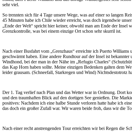
sehr viel.
So trennten sich für 4 Tage unsere Wege, was auf einer so langen R
45 Minuten habe ich Chile wieder erreicht, was doch irgendwie unser 
„Ende der Welt“ spricht hier keiner, obwohl man am Ende der Insel 
Grenzkontrolle, was bei einem einzige Ort schon sehr skurril ist.
Nach einer Busfahrt vom „Grenzhaus“ erreichte ich Puerto Williams 
geschwärmt haben. Eine andere Rundtour auf der Insel ist bekannter 
Windhond, bei der man in der Nähe im „Refugio Charles“ (Schutzhütt
das Kap Horn haben sollte. Meine einzigen Bedenken galten dem Wett
leider grausam. (Schneefall, Starkregen und Wind) Nichtsdestotrotz h
Der 1. Tag verlief nach Plan und das Wetter war in Ordnung. Dort k
und den traumhaften Blick auf den dortigen See genießen. Die Markie
positives: Nachdem ich eine halbe Stunde verloren hatte habe ich e
das doch ein großer Zufall war. Wir waren beide froh, dass wir die
Nach einer recht anstrengenden Tour erreichten wir bei Regen die Sc