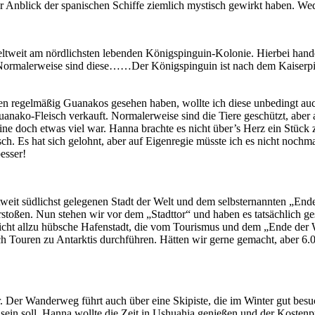
der Anblick der spanischen Schiffe ziemlich mystisch gewirkt haben. We
tweit am nördlichsten lebenden Königspinguin-Kolonie. Hierbei handelt
t. Normalerweise sind diese……Der Königspinguin ist nach dem Kaiserpin
en regelmäßig Guanakos gesehen haben, wollte ich diese unbedingt auc
ko-Fleisch verkauft. Normalerweise sind die Tiere geschützt, aber au
leine doch etwas viel war. Hanna brachte es nicht über’s Herz ein Stü
ch. Es hat sich gelohnt, aber auf Eigenregie müsste ich es nicht nochm
esser!
eit südlichst gelegenen Stadt der Welt und dem selbsternannten „Ende 
orstoßen. Nun stehen wir vor dem „Stadttor“ und haben es tatsächlich g
nicht allzu hübsche Hafenstadt, die vom Tourismus und dem „Ende der 
ch Touren zu Antarktis durchführen. Hätten wir gerne gemacht, aber 6
 Der Wanderweg führt auch über eine Skipiste, die im Winter gut besu
 sein soll. Hanna wollte die Zeit in Ushuahia genießen und der Kosten