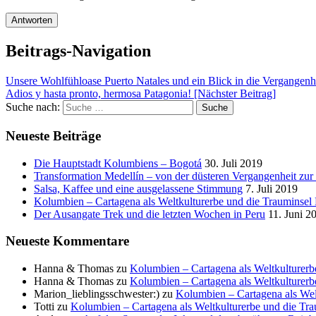
Beitrags-Navigation
Unsere Wohlfühloase Puerto Natales und ein Blick in die Vergangenhe
Adios y hasta pronto, hermosa Patagonia!
[Nächster Beitrag]
Suche nach:
Suche
Neueste Beiträge
Die Hauptstadt Kolumbiens – Bogotá
30. Juli 2019
Transformation Medellín – von der düsteren Vergangenheit zur
Salsa, Kaffee und eine ausgelassene Stimmung
7. Juli 2019
Kolumbien – Cartagena als Weltkulturerbe und die Trauminsel 
Der Ausangate Trek und die letzten Wochen in Peru
11. Juni 2
Neueste Kommentare
Hanna & Thomas
zu
Kolumbien – Cartagena als Weltkulturerb
Hanna & Thomas
zu
Kolumbien – Cartagena als Weltkulturerb
Marion_lieblingsschwester:)
zu
Kolumbien – Cartagena als Wel
Totti
zu
Kolumbien – Cartagena als Weltkulturerbe und die Tra