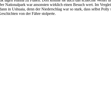
ik lagen Hanna zu Füßen. Dort konnte sie auch das schlechte Wetter ü
er Nationalpark war ansonsten wirklich einen Besuch wert. Im Verglei
 in Ushuaia, denn der Niederschlag war so stark, dass selbst Polly s
eschichten von der Fähre stolperte.