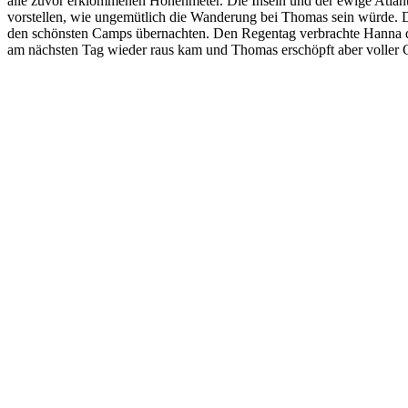
alle zuvor erklommenen Höhenmeter. Die Inseln und der ewige Atlant
vorstellen, wie ungemütlich die Wanderung bei Thomas sein würde. D
den schönsten Camps übernachten. Den Regentag verbrachte Hanna dann
am nächsten Tag wieder raus kam und Thomas erschöpft aber voller G