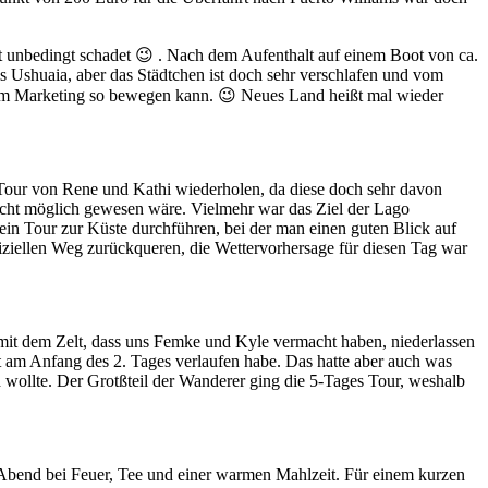
t unbedingt schadet 😉 . Nach dem Aufenthalt auf einem Boot von ca.
ls Ushuaia, aber das Städtchen ist doch sehr verschlafen und vom
utem Marketing so bewegen kann. 😉 Neues Land heißt mal wieder
 Tour von Rene und Kathi wiederholen, da diese doch sehr davon
nicht möglich gewesen wäre. Vielmehr war das Ziel der Lago
in Tour zur Küste durchführen, bei der man einen guten Blick auf
ziellen Weg zurückqueren, die Wettervorhersage für diesen Tag war
 mit dem Zelt, dass uns Femke und Kyle vermacht haben, niederlassen
kt am Anfang des 2. Tages verlaufen habe. Das hatte aber auch was
wollte. Der Grotßteil der Wanderer ging die 5-Tages Tour, weshalb
n Abend bei Feuer, Tee und einer warmen Mahlzeit. Für einem kurzen