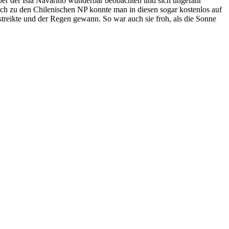
ber der Isla Navarino wunderbar beobachten und sich ungefähr
ch zu den Chilenischen NP konnte man in diesen sogar kostenlos auf
treikte und der Regen gewann. So war auch sie froh, als die Sonne