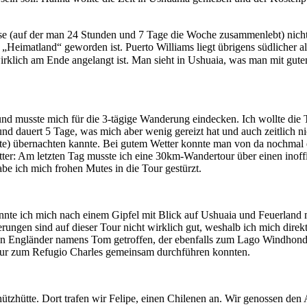
eise (auf der man 24 Stunden und 7 Tage die Woche zusammenlebt) nich
„Heimatland“ geworden ist. Puerto Williams liegt übrigens südlicher a
wirklich am Ende angelangt ist. Man sieht in Ushuaia, was man mit g
und musste mich für die 3-tägige Wanderung eindecken. Ich wollte die
und dauert 5 Tage, was mich aber wenig gereizt hat und auch zeitlich 
e) übernachten kannte. Bei gutem Wetter konnte man von da nochmal e
er: Am letzten Tag musste ich eine 30km-Wandertour über einen inoffi
abe ich mich frohen Mutes in die Tour gestürzt.
onnte ich mich nach einem Gipfel mit Blick auf Ushuaia und Feuerland
rungen sind auf dieser Tour nicht wirklich gut, weshalb ich mich dire
inen Engländer namens Tom getroffen, der ebenfalls zum Lago Windhond 
 Tour zum Refugio Charles gemeinsam durchführen konnten.
hützhütte. Dort trafen wir Felipe, einen Chilenen an. Wir genossen de