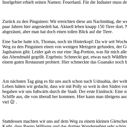
Inselgebiet erhielt seinen Namen: Feuerland. Für die Indianer muss 
Zurück zu den Pinguinen: Wir erreichten diese am Nachmittag, die wel
paar Jahren hier angesiedelt hat. Aktuell leben knapp 150 Tiere dor
abgezäunt, aber man hat doch einen tollen Blick auf die Tiere.
Eine Sache hatte ich, Thomas, noch im Hinterkopf: Da wir seit Woch
Weg zu den Pinguinen einen von wenigen Metzgern gefunden, der Guana
Jagdsaison gibt. Leider gab es nur eine 3kg-Portion, was für mich al
das Abendmahl gegrillt. Ergebnis: Schmeckt gut, etwas nach Wildfleis
einem guten Restaurant probiert. Hier schmeckte das Guanako noch b
Am nächsten Tag ging es für uns auch schon nach Ushuahia, der weltw
Leben hätten wir gedacht, dass wir mit Polly so weit in den Süden v
begaben wir uns fußwärts durch die Stadt. Der erste Eindruck: Eine 
Schiffe aus, die von überall her kommen. Hier kann man übrigens au
viel 😉 .
Stattdessen machten wir uns auf dem Weg zu einem kleinen Gletscher.
Kathi, dass Puerto Williams und das dortige Wandergebiet sehr schön