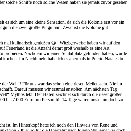
der solche Schiffe noch solche Wesen haben sie jemals zuvor gesehen.
 es sich um eine kleine Sensation, da sich die Kolonie erst vor ein
guin die zweitgrößte Pinguinart. Zwar ist die Kolonie gut
h mal kulinarisch genießen 😉 . Witzigerweise haben wir auf den
f Feuerland ist die Anzahl derart groß weshalb es eine Art
ck zu probieren. Nachdem wir einen Schlafplatz gefunden haben, wurde
al kochen. Im Nachhinein habe ich es abermals in Puerto Natales in
der Welt“! Für uns war das schon eine riesen Meilenstein. Nie im
eschafft. Darauf mussten wir erstmal anstoßen. Am nächsten Tag
Welt“-Mythos lebt. Der Hafen zeichnet sich durch die riesengroßen
.000 bis 7.000 Euro pro Person für 14 Tage waren uns dann doch zu
cht ist. Im Hinterkopf hatte ich noch den Hinweis von Rene und
punkt von 200 Euro für die Überfahrt nach Puerto Williams war doch