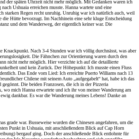
nd der späten Uhrzeit nicht mehr möglich. Mit Gedanken waren ich
 nach Ushuaia erreichen musste. Hanna wartete und eine
 starken Regen recht unruhig. Unruhig war ich natürlich auch, weil
ebe die Hütte bevorzugt. Im Nachhinein eine sehr kluge Entscheidung
stanz und dem Wanderweg, der eigentlich keiner war. Die
ßte Knackpunkt. Nach 3-4 Stunden war ich völlig durchnässt, was aber
tierungslosigkeit. Die Fähnchen zur Orientierung waren durch den
nicht mehr möglich. Hier verzichte ich auf die detaillierte
unkelheit und kein Zurück. Der Höhepunkt: Ich musste einen Fluss
dentlich. Das Ende vom Lied: Ich erreichte Puerto Williams nach 13
reundlicher Chilene mit seinem Auto „aufgegabelt“ hat, habe ich das
 gegönnt. Die beiden Franzosen, die ich in der Pizzeria
rück, wo mich Hanna erwartete und ich ihr von meiner Wanderung am
zen, ewig dankbar. Es war die Wanderung meines Lebens! Danke an
homas grade war. Busseweise wurden die Chinesen angefahren, um die
sten Punkt in Ushuaia, mit anschließendem Blick auf Cap Horn
reibung) bergauf ging. Doch der anschließende Blick entlohnte für