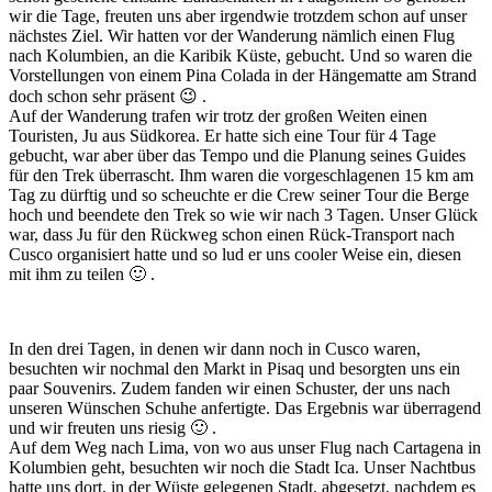
wir die Tage, freuten uns aber irgendwie trotzdem schon auf unser
nächstes Ziel. Wir hatten vor der Wanderung nämlich einen Flug
nach Kolumbien, an die Karibik Küste, gebucht. Und so waren die
Vorstellungen von einem Pina Colada in der Hängematte am Strand
doch schon sehr präsent 😉 .
Auf der Wanderung trafen wir trotz der großen Weiten einen
Touristen, Ju aus Südkorea. Er hatte sich eine Tour für 4 Tage
gebucht, war aber über das Tempo und die Planung seines Guides
für den Trek überrascht. Ihm waren die vorgeschlagenen 15 km am
Tag zu dürftig und so scheuchte er die Crew seiner Tour die Berge
hoch und beendete den Trek so wie wir nach 3 Tagen. Unser Glück
war, dass Ju für den Rückweg schon einen Rück-Transport nach
Cusco organisiert hatte und so lud er uns cooler Weise ein, diesen
mit ihm zu teilen 🙂 .
In den drei Tagen, in denen wir dann noch in Cusco waren,
besuchten wir nochmal den Markt in Pisaq und besorgten uns ein
paar Souvenirs. Zudem fanden wir einen Schuster, der uns nach
unseren Wünschen Schuhe anfertigte. Das Ergebnis war überragend
und wir freuten uns riesig 🙂 .
Auf dem Weg nach Lima, von wo aus unser Flug nach Cartagena in
Kolumbien geht, besuchten wir noch die Stadt Ica. Unser Nachtbus
hatte uns dort, in der Wüste gelegenen Stadt, abgesetzt, nachdem es