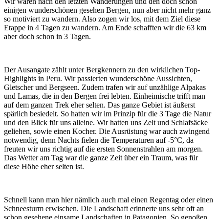
Wir waren nach den letzten Wanderungen und den doch schon
einigen wunderschönen gesehen Bergen, nun aber nicht mehr ganz
so motiviert zu wandern. Also zogen wir los, mit dem Ziel diese
Etappe in 4 Tagen zu wandern. Am Ende schafften wir die 63 km
aber doch schon in 3 Tagen.
Der Ausangate zählt unter Bergkennern zu den wirklichen Top-
Highlights in Peru. Wir passierten wunderschöne Aussichten,
Gletscher und Bergseen. Zudem trafen wir auf unzählige Alpakas
und Lamas, die in den Bergen frei lebten. Einheimische trifft man
auf dem ganzen Trek eher selten. Das ganze Gebiet ist äußerst
spärlich besiedelt. So hatten wir im Prinzip für die 3 Tage die Natur
und den Blick für uns alleine. Wir hatten uns Zelt und Schlafsäcke
geliehen, sowie einen Kocher. Die Ausrüstung war auch zwingend
notwendig, denn Nachts fielen die Temperaturen auf -5°C, da
freuten wir uns richtig auf die ersten Sonnenstrahlen am morgen.
Das Wetter am Tag war die ganze Zeit über ein Traum, was für
diese Höhe eher selten ist.
Schnell kann man hier nämlich auch mal einen Regentag oder einen
Schneesturm erwischen. Die Landschaft erinnerte uns sehr oft an
schon gesehene einsame Landschaften in Patagonien. So genoßen