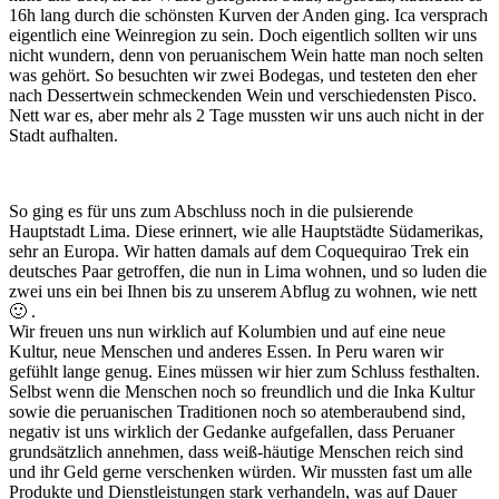
16h lang durch die schönsten Kurven der Anden ging. Ica versprach
eigentlich eine Weinregion zu sein. Doch eigentlich sollten wir uns
nicht wundern, denn von peruanischem Wein hatte man noch selten
was gehört. So besuchten wir zwei Bodegas, und testeten den eher
nach Dessertwein schmeckenden Wein und verschiedensten Pisco.
Nett war es, aber mehr als 2 Tage mussten wir uns auch nicht in der
Stadt aufhalten.
So ging es für uns zum Abschluss noch in die pulsierende
Hauptstadt Lima. Diese erinnert, wie alle Hauptstädte Südamerikas,
sehr an Europa. Wir hatten damals auf dem Coquequirao Trek ein
deutsches Paar getroffen, die nun in Lima wohnen, und so luden die
zwei uns ein bei Ihnen bis zu unserem Abflug zu wohnen, wie nett
🙂 .
Wir freuen uns nun wirklich auf Kolumbien und auf eine neue
Kultur, neue Menschen und anderes Essen. In Peru waren wir
gefühlt lange genug. Eines müssen wir hier zum Schluss festhalten.
Selbst wenn die Menschen noch so freundlich und die Inka Kultur
sowie die peruanischen Traditionen noch so atemberaubend sind,
negativ ist uns wirklich der Gedanke aufgefallen, dass Peruaner
grundsätzlich annehmen, dass weiß-häutige Menschen reich sind
und ihr Geld gerne verschenken würden. Wir mussten fast um alle
Produkte und Dienstleistungen stark verhandeln, was auf Dauer