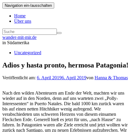
Navigation ein-/ausschalten
Home
Über uns
wander-mit-mir.de
in Südamerika
Uncategorized
Adios y hasta pronto, hermosa Patagonia!
Veröffentlicht am:
6. April 2019
6. April 2019
von
Hanna & Thomas
Nach den wilden Abenteuern am Ende der Welt, machten wir uns
wieder auf in den Norden, denn auf uns warteten zwei „Polly-
Interessenten“ in Puerto Natales. Die bald 1000 km zurück waren
bis auf einen netten Hitchhiker wenig aufregend. Wir
verabschiedeten uns schweren Herzens von diesem einsamen
Fleckchen Erde. Generell hieß es jetzt für uns, „nach Hause“ zu
fahren. In Patagonien waren alle Ziele erreicht und jetzt wollten wir
zurück nach Santiago, um zu neuen Erlebnissen aufzubrechen. Wir