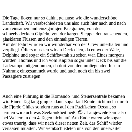
Die Tage flogen nur so dahin, genauso wie die wunderschöne
Landschaft. Wir verabschiedeten uns also auch hier nach und nach
vom einsamen und einzigartigen Patagonien, von den
schneebedeckten Gipfeln, von der kargen Steppe, den rauschenden,
glasklaren Flüssen und den einmaligen Tieren.
Auf der Fahrt wurden wir wunderbar von der Crew unterhalten und
verpflegt. Öfters mussten wir an Deck eilen, da entweder Wale,
Delphine und sogar ein Schiffswrak zu sehen war. Eines morgens
wurden Thomas und ich vom Kapitän sogar unter Deck bis auf die
Laderampe mitgenommen, da dort von den umliegenden Inseln
Nahrung eingesammelt wurde und auch noch ein bis zwei
Passagiere zustiegen.
Auch eine Führung in die Komando- und Steuerzentrale bekamen
wir. Einen Tag lang ging es dann sogar laut Route nicht mehr durch
die Fjorde Chiles sondern raus auf den Pazifischen Ozean, so
lernten wir auch was Seekrankheit heißt 😉 . Langeweile kam also
bei Weitem in den 4 Tagen nicht auf. Am Ende waren wir sogar
etwas traurig, dass wir nach dieser netten Zeit, das Schiff wieder
verlassen mussten. Wir verabschiedeten uns von den unerwartet