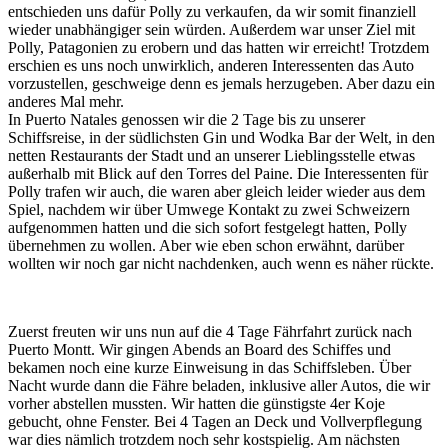
entschieden uns dafür Polly zu verkaufen, da wir somit finanziell
wieder unabhängiger sein würden. Außerdem war unser Ziel mit
Polly, Patagonien zu erobern und das hatten wir erreicht! Trotzdem
erschien es uns noch unwirklich, anderen Interessenten das Auto
vorzustellen, geschweige denn es jemals herzugeben. Aber dazu ein
anderes Mal mehr.
In Puerto Natales genossen wir die 2 Tage bis zu unserer
Schiffsreise, in der südlichsten Gin und Wodka Bar der Welt, in den
netten Restaurants der Stadt und an unserer Lieblingsstelle etwas
außerhalb mit Blick auf den Torres del Paine. Die Interessenten für
Polly trafen wir auch, die waren aber gleich leider wieder aus dem
Spiel, nachdem wir über Umwege Kontakt zu zwei Schweizern
aufgenommen hatten und die sich sofort festgelegt hatten, Polly
übernehmen zu wollen. Aber wie eben schon erwähnt, darüber
wollten wir noch gar nicht nachdenken, auch wenn es näher rückte.
Zuerst freuten wir uns nun auf die 4 Tage Fährfahrt zurück nach
Puerto Montt. Wir gingen Abends an Board des Schiffes und
bekamen noch eine kurze Einweisung in das Schiffsleben. Über
Nacht wurde dann die Fähre beladen, inklusive aller Autos, die wir
vorher abstellen mussten. Wir hatten die günstigste 4er Koje
gebucht, ohne Fenster. Bei 4 Tagen an Deck und Vollverpflegung
war dies nämlich trotzdem noch sehr kostspielig. Am nächsten