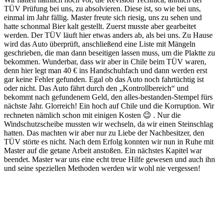
TÜV Prüfung bei uns, zu absolvieren. Diese ist, so wie bei uns,
einmal im Jahr fällig. Master freute sich riesig, uns zu sehen und
hatte schonmal Bier kalt gestellt. Zuerst musste aber gearbeitet
werden. Der TÜV läuft hier etwas anders ab, als bei uns. Zu Hause
wird das Auto überprüft, anschließend eine Liste mit Mängeln
geschrieben, die man dann beseitigen lassen muss, um die Plaktte zu
bekommen. Wunderbar, dass wir aber in Chile beim TÜV waren,
denn hier legt man 40 € ins Handschuhfach und dann werden erst
gar keine Fehler gefunden. Egal ob das Auto noch fahrtüchtig ist
oder nicht. Das Auto fährt durch den „Kontrollbereich“ und
bekommt nach gefundenem Geld, den alles-bestanden-Stempel fürs
nächste Jahr. Glorreich! Ein hoch auf Chile und die Korruption. Wir
rechneten nämlich schon mit einigen Kosten 😉 . Nur die
Windschutzscheibe mussten wir wechseln, da wir einen Steinschlag
hatten. Das machten wir aber nur zu Liebe der Nachbesitzer, den
TÜV störte es nicht. Nach dem Erfolg konnten wir nun in Ruhe mit
Master auf die getane Arbeit anstoßen. Ein nächstes Kapitel war
beendet. Master war uns eine echt treue Hilfe gewesen und auch ihn
und seine speziellen Methoden werden wir wohl nie vergessen!