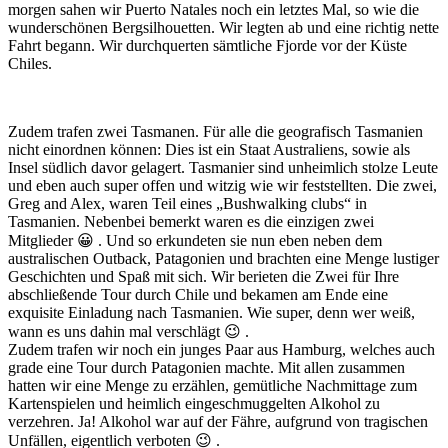
morgen sahen wir Puerto Natales noch ein letztes Mal, so wie die
wunderschönen Bergsilhouetten. Wir legten ab und eine richtig nette
Fahrt begann. Wir durchquerten sämtliche Fjorde vor der Küste
Chiles.
Zudem trafen zwei Tasmanen. Für alle die geografisch Tasmanien
nicht einordnen können: Dies ist ein Staat Australiens, sowie als
Insel südlich davor gelagert. Tasmanier sind unheimlich stolze Leute
und eben auch super offen und witzig wie wir feststellten. Die zwei,
Greg and Alex, waren Teil eines „Bushwalking clubs“ in
Tasmanien. Nebenbei bemerkt waren es die einzigen zwei
Mitglieder 😀 . Und so erkundeten sie nun eben neben dem
australischen Outback, Patagonien und brachten eine Menge lustiger
Geschichten und Spaß mit sich. Wir berieten die Zwei für Ihre
abschließende Tour durch Chile und bekamen am Ende eine
exquisite Einladung nach Tasmanien. Wie super, denn wer weiß,
wann es uns dahin mal verschlägt 😉 .
Zudem trafen wir noch ein junges Paar aus Hamburg, welches auch
grade eine Tour durch Patagonien machte. Mit allen zusammen
hatten wir eine Menge zu erzählen, gemütliche Nachmittage zum
Kartenspielen und heimlich eingeschmuggelten Alkohol zu
verzehren. Ja! Alkohol war auf der Fähre, aufgrund von tragischen
Unfällen, eigentlich verboten 😉 .