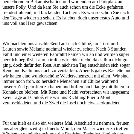
bereichernden Bekanntschaften und wartenden am Parkplatz auf
unsere Polly. Und da kam Sie auch schon um die Ecke gefahren,
freudestrahlend, mit blickenden Lichtern. Es war so schön Sie nach
den Tagen wieder zu sehen. Es ist eben doch unser erstes Auto und
uns voll ans Herz gewachsen.
Wir machten uns anschließend auf nach Chiloé, um Terri und
Lauren sowie Melanie nochmal wieder zu sehen. Nach 3 Stunden
Fahrt und einer weiteren Fährfahrt kamen wir an und wurden super
herzlich begrüßt. Lauren trafen wir leider nicht, da es Ihm nicht gut
ging, doch dafür den Rest. Am nächsten Tag entschieden sich sogar
Rene und Kathi uns noch zu verstärken. Abends gab es Raclette und
wir hatten eine wunderschöne Wiedersehenszeit mit allen! Wir sind
immer noch froh, so herzliche Menschen auf Chiloe während
unserer Zeit getroffen zu haben und hoffen noch lange mit Ihnen in
Kontakt zu bleiben. Mit Rene und Kathi verbrachten wir insgesamt
zwei Tage auf Chiloé, ehe wir uns Richtung Puerto Montt
verabschiedeten und die Zwei die Insel noch etwas erkundeten.
Für uns hieß es also ein weiteres Mal, Abschied zu nehmen, freuten
uns aber gleichzeitig in Puerto Montt, den Master wieder zu treffen.
Wir hatten nämlich noch vor, die Revision Technica, ähnlich der