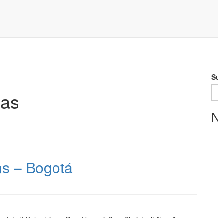
S
as
N
ns – Bogotá