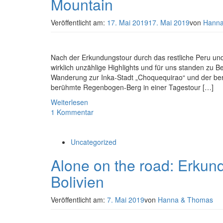
Mountain
Veröffentlicht am:
17. Mai 2019
17. Mai 2019
von
Hanna
Nach der Erkundungstour durch das restliche Peru und B
wirklich unzählige Highlights und für uns standen zu 
Wanderung zur Inka-Stadt „Choquequirao“ und der berü
berühmte Regenbogen-Berg in einer Tagestour […]
Weiterlesen
1 Kommentar
Uncategorized
Alone on the road: Erkun
Bolivien
Veröffentlicht am:
7. Mai 2019
von
Hanna & Thomas