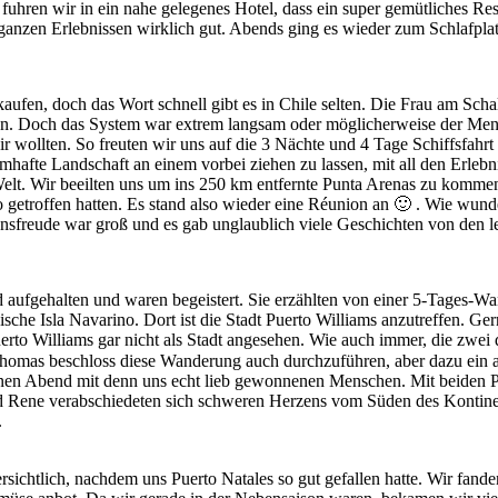
hren wir in ein nahe gelegenes Hotel, dass ein super gemütliches Rest
 ganzen Erlebnissen wirklich gut. Abends ging es wieder zum Schlafpla
ufen, doch das Wort schnell gibt es in Chile selten. Die Frau am Schalt
uchen. Doch das System war extrem langsam oder möglicherweise der Men
r wollten. So freuten wir uns auf die 3 Nächte und 4 Tage Schiffsfahr
umhafte Landschaft an einem vorbei ziehen zu lassen, mit all den Erleb
elt. Wir beeilten uns um ins 250 km entfernte Punta Arenas zu komme
getroffen hatten. Es stand also wieder eine Réunion an 🙂 . Wie wun
ensfreude war groß und es gab unglaublich viele Geschichten von den l
 aufgehalten und waren begeistert. Sie erzählten von einer 5-Tages-
che Isla Navarino. Dort ist die Stadt Puerto Williams anzutreffen. Ge
 Puerto Williams gar nicht als Stadt angesehen. Wie auch immer, die zwei
homas beschloss diese Wanderung auch durchzuführen, aber dazu ein 
nen Abend mit denn uns echt lieb gewonnenen Menschen. Mit beiden P
d Rene verabschiedeten sich schweren Herzens vom Süden des Kontinen
.
sichtlich, nachdem uns Puerto Natales so gut gefallen hatte. Wir fande