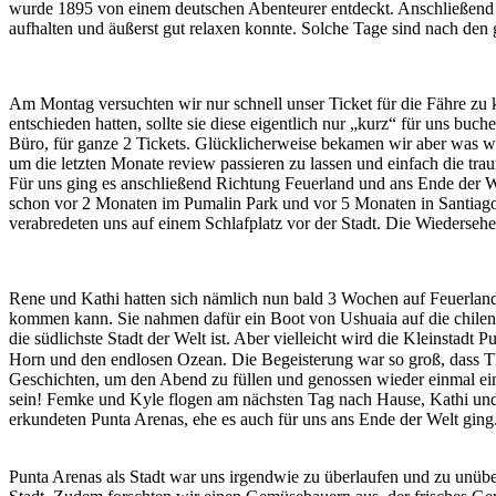
wurde 1895 von einem deutschen Abenteurer entdeckt. Anschließend fu
aufhalten und äußerst gut relaxen konnte. Solche Tage sind nach den
Am Montag versuchten wir nur schnell unser Ticket für die Fähre zu ka
entschieden hatten, sollte sie diese eigentlich nur „kurz“ für uns b
Büro, für ganze 2 Tickets. Glücklicherweise bekamen wir aber was wi
um die letzten Monate review passieren zu lassen und einfach die tra
Für uns ging es anschließend Richtung Feuerland und ans Ende der W
schon vor 2 Monaten im Pumalin Park und vor 5 Monaten in Santiago 
verabredeten uns auf einem Schlafplatz vor der Stadt. Die Wiederseh
Rene und Kathi hatten sich nämlich nun bald 3 Wochen auf Feuerland
kommen kann. Sie nahmen dafür ein Boot von Ushuaia auf die chilenis
die südlichste Stadt der Welt ist. Aber vielleicht wird die Kleinstadt
Horn und den endlosen Ozean. Die Begeisterung war so groß, dass T
Geschichten, um den Abend zu füllen und genossen wieder einmal ei
sein! Femke und Kyle flogen am nächsten Tag nach Hause, Kathi un
erkundeten Punta Arenas, ehe es auch für uns ans Ende der Welt ging
Punta Arenas als Stadt war uns irgendwie zu überlaufen und zu unüber