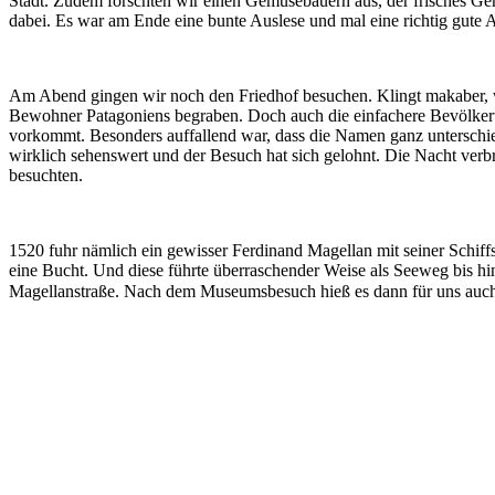
Stadt. Zudem forschten wir einen Gemüsebauern aus, der frisches Ge
dabei. Es war am Ende eine bunte Auslese und mal eine richtig gu
Am Abend gingen wir noch den Friedhof besuchen. Klingt makaber, 
Bewohner Patagoniens begraben. Doch auch die einfachere Bevölker
vorkommt. Besonders auffallend war, dass die Namen ganz unterschie
wirklich sehenswert und der Besuch hat sich gelohnt. Die Nacht verb
besuchten.
1520 fuhr nämlich ein gewisser Ferdinand Magellan mit seiner Schiffs
eine Bucht. Und diese führte überraschender Weise als Seeweg bis h
Magellanstraße. Nach dem Museumsbesuch hieß es dann für uns auch: