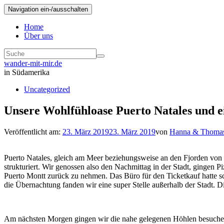
Navigation ein-/ausschalten
Home
Über uns
wander-mit-mir.de
in Südamerika
Uncategorized
Unsere Wohlfühloase Puerto Natales und ei
Veröffentlicht am:
23. März 2019
23. März 2019
von
Hanna & Thoma
Puerto Natales, gleich am Meer beziehungsweise an den Fjorden von Chi
strukturiert. Wir genossen also den Nachmittag in der Stadt, gingen 
Puerto Montt zurück zu nehmen. Das Büro für den Ticketkauf hatte s
die Übernachtung fanden wir eine super Stelle außerhalb der Stadt. Die
Am nächsten Morgen gingen wir die nahe gelegenen Höhlen besuchen, 