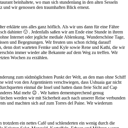
aurant beinhaltete, wo man sich stundenlang in den alten Sesseln
tz und wir genossen den traumhaften Blick erneut.
er erklärte uns alles ganz höflich. Als wir uns dann für eine Fähre
sch dahinter 🙂 . Jedenfalls saßen wir am Ende eine Stunde in ihrem
t ohne Internet oder jegliche mediale Ablenkung. Wunderschöne Tage,
nissen und Begegnungen. Wir freuten uns schon richtig darauf!
n, denn dort warteten Femke und Kyle sowie Rene und Kathi, die wir
derschön immer wieder alte Bekannte auf dem Weg zu treffen. Wir
etzten Wochen zu erzählen.
Wanderung zum südmöglichsten Punkt der Welt, an den man ohne Schiff
rne wird von den Argentiniern verschwiegen, dass Ushuaia gar nicht
 durchquerten einmal die Insel und hatten dann freie Sicht auf Cap
anderes Mal mehr 😉 . Wir hatten dementsprechend genug
ärchen werden wir mit Sicherheit auch nach unserer Reise verbunden
ts und machten sich auf zum Torres del Paine. Wir wiederum
n trotzdem ein nettes Café und schlenderten ein wenig durch die