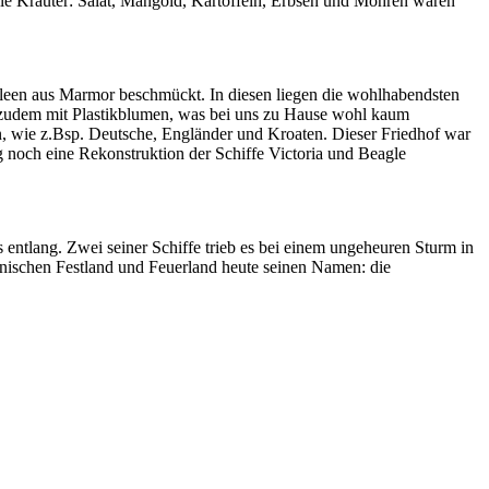
le Kräuter: Salat, Mangold, Kartoffeln, Erbsen und Möhren waren
leen aus Marmor beschmückt. In diesen liegen die wohlhabendsten
 zudem mit Plastikblumen, was bei uns zu Hause wohl kaum
, wie z.Bsp. Deutsche, Engländer und Kroaten. Dieser Friedhof war
 noch eine Rekonstruktion der Schiffe Victoria und Beagle
 entlang. Zwei seiner Schiffe trieb es bei einem ungeheuren Sturm in
anischen Festland und Feuerland heute seinen Namen: die