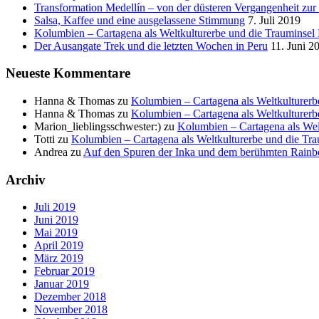
Transformation Medellín – von der düsteren Vergangenheit zur
Salsa, Kaffee und eine ausgelassene Stimmung
7. Juli 2019
Kolumbien – Cartagena als Weltkulturerbe und die Trauminsel 
Der Ausangate Trek und die letzten Wochen in Peru
11. Juni 2
Neueste Kommentare
Hanna & Thomas
zu
Kolumbien – Cartagena als Weltkulturerb
Hanna & Thomas
zu
Kolumbien – Cartagena als Weltkulturerb
Marion_lieblingsschwester:)
zu
Kolumbien – Cartagena als Wel
Totti
zu
Kolumbien – Cartagena als Weltkulturerbe und die Tra
Andrea
zu
Auf den Spuren der Inka und dem berühmten Rain
Archiv
Juli 2019
Juni 2019
Mai 2019
April 2019
März 2019
Februar 2019
Januar 2019
Dezember 2018
November 2018