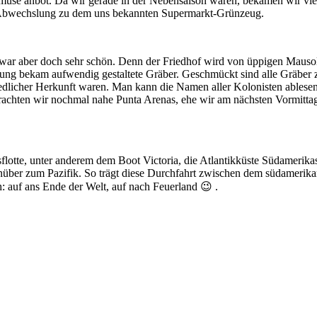
müse anbot. Da wir gerade in der Nebensaison waren, bekamen wir vie
te Abwechslung zu dem uns bekannten Supermarkt-Grünzeug.
war aber doch sehr schön. Denn der Friedhof wird von üppigen Mauso
ung bekam aufwendig gestaltete Gräber. Geschmückt sind alle Gräber
dlicher Herkunft waren. Man kann die Namen aller Kolonisten ablesen
rachten wir nochmal nahe Punta Arenas, ehe wir am nächsten Vormittag
flotte, unter anderem dem Boot Victoria, die Atlantikküste Südamerikas
inüber zum Pazifik. So trägt diese Durchfahrt zwischen dem südamerik
 auf ans Ende der Welt, auf nach Feuerland 😉 .