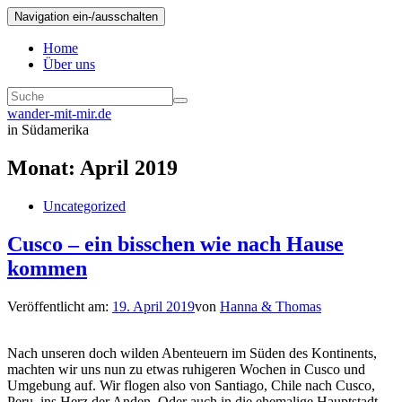
Navigation ein-/ausschalten
Home
Über uns
wander-mit-mir.de
in Südamerika
Monat:
April 2019
Uncategorized
Cusco – ein bisschen wie nach Hause
kommen
Veröffentlicht am:
19. April 2019
von
Hanna & Thomas
Nach unseren doch wilden Abenteuern im Süden des Kontinents,
machten wir uns nun zu etwas ruhigeren Wochen in Cusco und
Umgebung auf. Wir flogen also von Santiago, Chile nach Cusco,
Peru, ins Herz der Anden. Oder auch in die ehemalige Hauptstadt