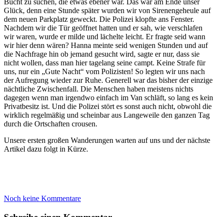
Bucht zu suchen, die etwas ebener war. Das war am Ende unser
Glück, denn eine Stunde später wurden wir von Sirenengeheule auf
dem neuen Parkplatz geweckt. Die Polizei klopfte ans Fenster.
Nachdem wir die Tür geöffnet hatten und er sah, wie verschlafen
wir waren, wurde er milde und lächelte leicht. Er fragte seid wann
wir hier denn wären? Hanna meinte seid wenigen Stunden und auf
die Nachfrage hin ob jemand gesucht wird, sagte er nur, dass sie
nicht wollen, dass man hier tagelang seine campt. Keine Strafe für
uns, nur ein „Gute Nacht“ vom Polizisten! So legten wir uns nach
der Aufregung wieder zur Ruhe. Generell war das bisher der einzige
nächtliche Zwischenfall. Die Menschen haben meistens nichts
dagegen wenn man irgendwo einfach im Van schläft, so lang es kein
Privatbesitz ist. Und die Polizei stört es sonst auch nicht, obwohl die
wirklich regelmäßig und scheinbar aus Langeweile den ganzen Tag
durch die Ortschaften crousen.
Unsere ersten großen Wanderungen warten auf uns und der nächste
Artikel dazu folgt in Kürze.
Noch keine Kommentare