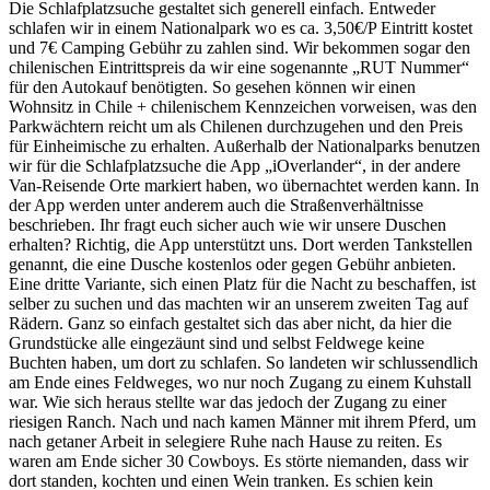
Die Schlafplatzsuche gestaltet sich generell einfach. Entweder
schlafen wir in einem Nationalpark wo es ca. 3,50€/P Eintritt kostet
und 7€ Camping Gebühr zu zahlen sind. Wir bekommen sogar den
chilenischen Eintrittspreis da wir eine sogenannte „RUT Nummer“
für den Autokauf benötigten. So gesehen können wir einen
Wohnsitz in Chile + chilenischem Kennzeichen vorweisen, was den
Parkwächtern reicht um als Chilenen durchzugehen und den Preis
für Einheimische zu erhalten. Außerhalb der Nationalparks benutzen
wir für die Schlafplatzsuche die App „iOverlander“, in der andere
Van-Reisende Orte markiert haben, wo übernachtet werden kann. In
der App werden unter anderem auch die Straßenverhältnisse
beschrieben. Ihr fragt euch sicher auch wie wir unsere Duschen
erhalten? Richtig, die App unterstützt uns. Dort werden Tankstellen
genannt, die eine Dusche kostenlos oder gegen Gebühr anbieten.
Eine dritte Variante, sich einen Platz für die Nacht zu beschaffen, ist
selber zu suchen und das machten wir an unserem zweiten Tag auf
Rädern. Ganz so einfach gestaltet sich das aber nicht, da hier die
Grundstücke alle eingezäunt sind und selbst Feldwege keine
Buchten haben, um dort zu schlafen. So landeten wir schlussendlich
am Ende eines Feldweges, wo nur noch Zugang zu einem Kuhstall
war. Wie sich heraus stellte war das jedoch der Zugang zu einer
riesigen Ranch. Nach und nach kamen Männer mit ihrem Pferd, um
nach getaner Arbeit in selegiere Ruhe nach Hause zu reiten. Es
waren am Ende sicher 30 Cowboys. Es störte niemanden, dass wir
dort standen, kochten und einen Wein tranken. Es schien kein