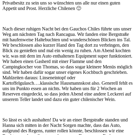
Privatbesitz zu sein uns so wünschten uns alle nur einen guten
Appetit und Prost.
Herzliche Chilenen 🙂
Nach dieser ruhigen Nacht bei den Gauchos Chiles führte uns unser
Weg am nächsten Tag nach Rancagua. Wir fanden eine Bergstraße
mit haufenweise Haltebuchten und wunderschönen Blicken ins Tal.
Wir beschlossen also kurzer Hand den Tag dort zu verbringen, den
Blick zu genießen und mal ein wenig zu ruhen. Am Abend kochten
wir, was mit dem im Auto enthaltenen Equipment super funktioniert.
Wir haben einen Gasherd mit einer Flamme und den
Campingkocher von Thomas, so dass sogar kleinere Menüs möglich
sind. Wir haben dafür sogar unser eigenes Kochbuch geschrieben.
Mahlzeiten daraus: Linseneintopf oder
Kartoffelgulasch….klassische Hausmannskost also. Generell fehlt es
uns im Punkto essen an nichts. Wir haben uns für 2 Wochen an
Reserven eingedeckt, so dass jeden Abend eine andere Leckerei auf
unserem Teller landet und dazu ein guter chilenischer Wein.
So lässt es sich aushalten! Da wir an einer Bergstraße standen und
Hanna sich mitten in der Nacht Sorgen machte, dass das Auto,
aufgrund des Regens, runter rollen könnte, beschlossen wir eine