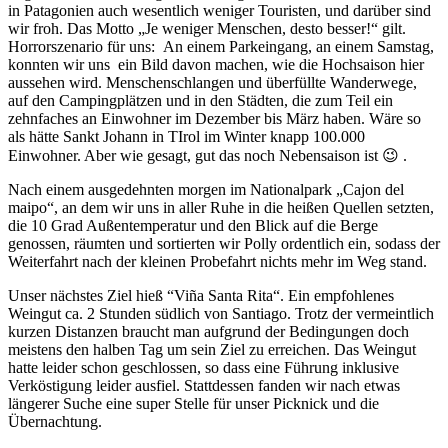
in Patagonien auch wesentlich weniger Touristen, und darüber sind
wir froh. Das Motto „Je weniger Menschen, desto besser!“ gilt.
Horrorszenario für uns: An einem Parkeingang, an einem Samstag,
konnten wir uns ein Bild davon machen, wie die Hochsaison hier
aussehen wird. Menschenschlangen und überfüllte Wanderwege,
auf den Campingplätzen und in den Städten, die zum Teil ein
zehnfaches an Einwohner im Dezember bis März haben. Wäre so
als hätte Sankt Johann in TIrol im Winter knapp 100.000
Einwohner. Aber wie gesagt, gut das noch Nebensaison ist 😉 .
Nach einem ausgedehnten morgen im Nationalpark „Cajon del
maipo“, an dem wir uns in aller Ruhe in die heißen Quellen setzten,
die 10 Grad Außentemperatur und den Blick auf die Berge
genossen, räumten und sortierten wir Polly ordentlich ein, sodass der
Weiterfahrt nach der kleinen Probefahrt nichts mehr im Weg stand.
Unser nächstes Ziel hieß “Viña Santa Rita“. Ein empfohlenes
Weingut ca. 2 Stunden südlich von Santiago. Trotz der vermeintlich
kurzen Distanzen braucht man aufgrund der Bedingungen doch
meistens den halben Tag um sein Ziel zu erreichen. Das Weingut
hatte leider schon geschlossen, so dass eine Führung inklusive
Verköstigung leider ausfiel. Stattdessen fanden wir nach etwas
längerer Suche eine super Stelle für unser Picknick und die
Übernachtung.