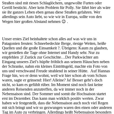
Straßen sind mit riesen Schlaglöchern, ungewollte Furten oder
Geröll bestückt. Aber kein Problem für Polly. Sie fährt hier als wäre
sie ihr ganzes Leben eben genau diese Straßen gefahren. Wer
allerdings sein Auto liebt, so wie wir in Europa, sollte von den
Wegen hier großen Abstand nehmen 😉 .
Unser erstes Ziel beinhaltete schon alles auf was wir uns in
Patagonien freuten: Schneebedeckte Berge, riesige Weiten, heiße
Quellen und die große Einsamkeit ?. Übrigens: Kaum zu glauben,
wir genießen die Tage ohne Internet und Handy sehr. Nur zu
empfehlen ;)! Zurück zur Geschichte…Der Parkwächter am
Eingang unseres Ziel’s hüpfte fröhlich aus seinem Häuschen neben
der Schranke, nahm ein kleines Eintrittsgeld, machte ein Foto von
uns und verschwand Freude strahlend in seiner Hütte.
Auf Hannas
Frage hin, wo er denn wohnt, weil wir hier schon ab vom Schuss
waren, sagte er grinsend: Hier! Alleine? Ja! Besser geht’s doch
nicht, so kam es gefühlt rüber. Im Moment sind noch fast keine
anderen Reisenden anzutreffen, da wir immer noch in der
Nebensaison sind. Der Sommer und somit die Hochsaison startet
erst im Dezember. Das kann man wirklich positiv werten. Zwar
haben wir festgestellt, dass die Nebensaison auch noch viel Regen
mit sich bringt und wir so gezwungen waren den einen oder anderen
Tag im Auto zu verbringen. Allerdings heißt Nebensaison besonders