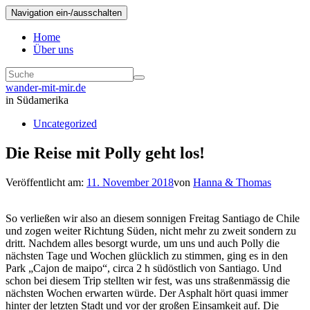
Navigation ein-/ausschalten
Home
Über uns
wander-mit-mir.de
in Südamerika
Uncategorized
Die Reise mit Polly geht los!
Veröffentlicht am:
11. November 2018
von
Hanna & Thomas
So verließen wir also an diesem sonnigen Freitag Santiago de Chile
und zogen weiter Richtung Süden, nicht mehr zu zweit sondern zu
dritt. Nachdem alles besorgt wurde, um uns und auch Polly die
nächsten Tage und Wochen glücklich zu stimmen, ging es in den
Park „Cajon de maipo“, circa 2 h südöstlich von Santiago. Und
schon bei diesem Trip stellten wir fest, was uns straßenmässig die
nächsten Wochen erwarten würde. Der Asphalt hört quasi immer
hinter der letzten Stadt und vor der großen Einsamkeit auf. Die