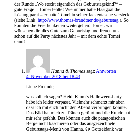
der Runde „Wo steckt eigentlich das Geburtstagskind?“ –
gute Frage – Tomei fehlte! Wie immer hatte Hasigoal die
Lösung parat – er hatte Tomei in seiner Jackentasche versteckt
(siehe Link:
http://www.thomas-brandtner.de/geburtstag
). So
konnten die Feierlichkeiten weitergehen! Tomei, wir
wünschen dir alles Gute zum Geburtstag und freuen uns
schon auf die Party nächstes Jahr – mit dem echte Tomei
dann!
Hanna & Thomas
sagt:
Antworten
4. November 2018 bei 18:43
Liebe Freunde,
was soll ich sagen? Heidi Klum‘s Halloween-Party
habe ich leider verpasst. Vielmehr schmerzt mir aber,
dass ich mit euch nicht den Abend verbringen konnte.
Das Bild hat mich zu Tränen gerührt und die Runde hat
mir sehr gefehlt. Das können auch die patagonischen
Berge nicht kaschieren oder das ausgezeichnete
Geburtstags-Menü von Hanna. 😉 Gottseidank war