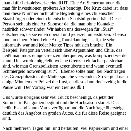
man dafür beispielsweise eine RUT. Eine Art Steuernummer, die
man für Investitionen größerer Art benötigt. Die Krux dabei ist, dass
man diese Nummer nicht ohne Begleitung eines chilenischen
Staatsbürger oder einer chilenischen Staatsbürgerin erhält. Diese
Person steht als eine Art Sponsor da, die man ohne Kontakte
natürlich schwer findet.
Wir haben uns deswegen für „Suzi“
entschieden, da sie einen überall und jederzeit unterstützen. Ebenso
fand an einem Abend eine Art „Tour-Planning“ statt, die sehr
informativ war und jeder Menge Tipps mit sich brachte. Ein
Beispiel: Patagonien verteilt sich über Argentinien und Chile, das
heißt man muss einige Grenzen überqueren, was kompliziert werden
kann. Uns wurde mitgeteilt, welche Grenzen einfacher passierbar
sind, wie man Grenzpolizisten gegenübertritt und wann eventuell
Schmiergeld notwendig ist 🙂 . Ebenso sollte man, bei Nachfragen
des Grenzpolizisten, die Muttersprache verwenden: So vergeht nach
einige Minuten der Polizei die Lust, da diese dann doch zeitig in die
Pause will. Der Vortrag war ein Genuss 😀 !
Uns wurde übrigens sehr viel Glück bescheinigt, da jetzt der
Sommer in Patagonien beginnt und die Hochsaison startet. Das
heißt: Es sind kaum Van‘s verfügbar und die Nachfrage übersteigt
deutlich das Angebot an großen Autos, die für diese Reise geeignet
sind.
Nach mehreren Tagen hin- und herlaufen, viel Papierkram und einer