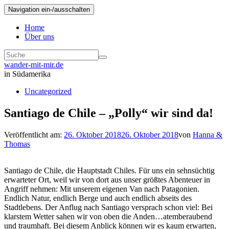
Navigation ein-/ausschalten
Home
Über uns
wander-mit-mir.de
in Südamerika
Uncategorized
Santiago de Chile – „Polly“ wir sind da!
Veröffentlicht am:
26. Oktober 2018
26. Oktober 2018
von
Hanna &
Thomas
Santiago de Chile, die Hauptstadt Chiles. Für uns ein sehnsüchtig
erwarteter Ort, weil wir von dort aus unser größtes Abenteuer in
Angriff nehmen: Mit unserem eigenen Van nach Patagonien.
Endlich Natur, endlich Berge und auch endlich abseits des
Stadtlebens. Der Anflug nach Santiago versprach schon viel: Bei
klarstem Wetter sahen wir von oben die Anden…atemberaubend
und traumhaft. Bei diesem Anblick können wir es kaum erwarten,