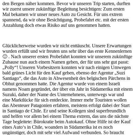
den Bergen näher kommen. Bevor wir unseren Trip starten, durften
wir zuerst unsere zukünftige Begleitung besichtigen: Zum ersten
Mal bekamen wir unser neues Auto zu Gesicht. Für uns extrem
spannend, da wir ohne Besichtigung, Probefahrt etc. mit der ersten
Anzahlung doch etwas Risiko auf uns genommen hatten.
Glücklicherweise wurden wir nicht enttäuscht. Unsere Erwartungen
wurden erfüllt und wir freuten uns sehr über das erste Kennenlernen
🙂 . Nach unserer ersten Probefahrt konnten wir unserem zukünftige
Zuhause nun auch einem Namen geben, der für uns sehr gut passt:
„Polly“! Unseren Vorbesitzern konnten wir nach einigen Umwegen
bald grünes Licht für den Kauf geben, ebenso der Agentur „Suzi
Santiago“, die das Auto in Abwesenheit des belgischen Pärchens in
Obhut genommen hatte. Die Agentur wurde von einem Israeli
namens Noam gegründet, der über ein Jahr in Südamerika mit einem
Suzuki, daher der Name des Unternehmens, unterwegs war und
eine Marktlücke für sich entdeckte. Immer mehr Touristen wollen
das Abenteuer Patagonien erfahren, meistens erfolgt dabei der Start
in Santiago de Chile.
Er und seine Kollegen sind superfreundlich
und helfen vor allem bei einem Thema extrem, das uns die nächste
Tage begleitete: Bürokratie beim Autokauf. Ohne Hilfe ist der Kauf
eines Auto‘s in Chile, woanders in Südamerika ist es noch
ungünstiger, doch mit sehr viel Aufwand verbunden. So braucht