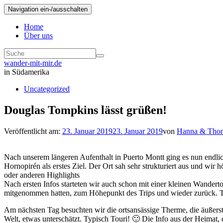
Navigation ein-/ausschalten
Home
Über uns
wander-mit-mir.de
in Südamerika
Uncategorized
Douglas Tompkins lässt grüßen!
Veröffentlicht am:
23. Januar 2019
23. Januar 2019
von
Hanna & Tho
Nach unserem längeren Aufenthalt in Puerto Montt ging es nun endlic
Hornopirén als erstes Ziel. Der Ort sah sehr strukturiert aus und w
oder anderen Highlights
Nach ersten Infos starteten wir auch schon mit einer kleinen Wandert
mitgenommen hatten, zum Höhepunkt des Trips und wieder zurück. T
Am nächsten Tag besuchten wir die ortsansässige Therme, die äußerst
Welt, etwas unterschätzt. Typisch Touri! 🙂 Die Info aus der Heimat,