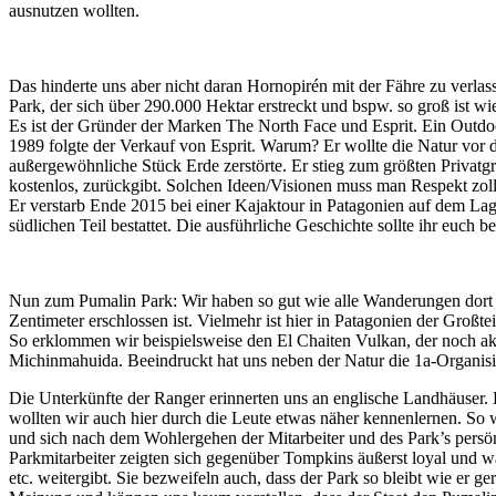
ausnutzen wollten.
Das hinderte uns aber nicht daran Hornopirén mit der Fähre zu verla
Park, der sich über 290.000 Hektar erstreckt und bspw. so groß ist
Es ist der Gründer der Marken The North Face und Esprit. Ein Outdoo
1989 folgte der Verkauf von Esprit. Warum? Er wollte die Natur vor
außergewöhnliche Stück Erde zerstörte. Er stieg zum größten Privatgr
kostenlos, zurückgibt. Solchen Ideen/Visionen muss man Respekt zol
Er verstarb Ende 2015 bei einer Kajaktour in Patagonien auf dem L
südlichen Teil bestattet. Die ausführliche Geschichte sollte ihr euch b
Nun zum Pumalin Park: Wir haben so gut wie alle Wanderungen dort ab
Zentimeter erschlossen ist. Vielmehr ist hier in Patagonien der Großt
So erklommen wir beispielsweise den El Chaiten Vulkan, der noch ak
Michinmahuida. Beeindruckt hat uns neben der Natur die 1a-Organisie
Die Unterkünfte der Ranger erinnerten uns an englische Landhäuser. 
wollten wir auch hier durch die Leute etwas näher kennenlernen. So
und sich nach dem Wohlergehen der Mitarbeiter und des Park’s persön
Parkmitarbeiter zeigten sich gegenüber Tompkins äußerst loyal und w
etc. weitergibt. Sie bezweifeln auch, dass der Park so bleibt wie er g