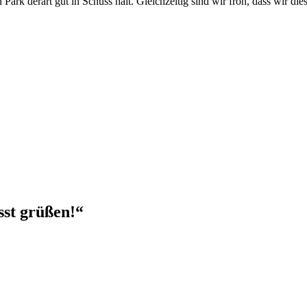
ark derart gut in Schuss hält. Gleichzeitig sind wir froh, dass wir die
st grüßen!“