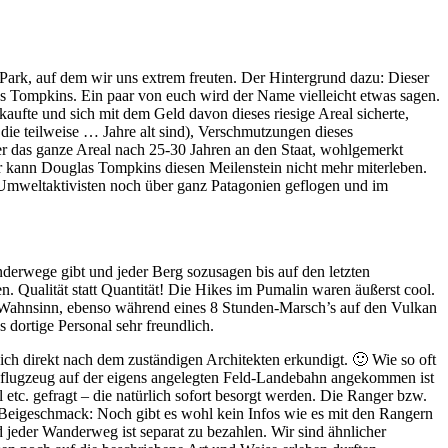
Park, auf dem wir uns extrem freuten. Der Hintergrund dazu: Dieser
s Tompkins. Ein paar von euch wird der Name vielleicht etwas sagen.
aufte und sich mit dem Geld davon dieses riesige Areal sicherte,
ie teilweise … Jahre alt sind), Verschmutzungen dieses
 er das ganze Areal nach 25-30 Jahren an den Staat, wohlgemerkt
r kann Douglas Tompkins diesen Meilenstein nicht mehr miterleben.
/Umweltaktivisten noch über ganz Patagonien geflogen und im
derwege gibt und jeder Berg sozusagen bis auf den letzten
n. Qualität statt Quantität! Die Hikes im Pumalin waren äußerst cool.
er Wahnsinn, ebenso während eines 8 Stunden-Marsch’s auf den Vulkan
 dortige Personal sehr freundlich.
ch direkt nach dem zuständigen Architekten erkundigt. 🙂 Wie so oft
influgzeug auf der eigens angelegten Feld-Landebahn angekommen ist
tc. gefragt – die natürlich sofort besorgt werden. Die Ranger bzw.
r Beigeschmack: Noch gibt es wohl kein Infos wie es mit den Rangern
nd jeder Wanderweg ist separat zu bezahlen. Wir sind ähnlicher