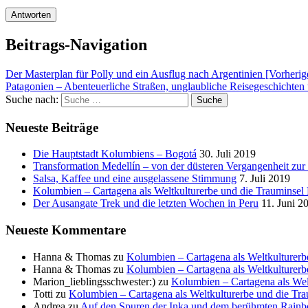
Beitrags-Navigation
Der Masterplan für Polly und ein Ausflug nach Argentinien [Vorherig
Patagonien – Abenteuerliche Straßen, unglaubliche Reisegeschichten
Suche nach:
Suche
Neueste Beiträge
Die Hauptstadt Kolumbiens – Bogotá
30. Juli 2019
Transformation Medellín – von der düsteren Vergangenheit zur
Salsa, Kaffee und eine ausgelassene Stimmung
7. Juli 2019
Kolumbien – Cartagena als Weltkulturerbe und die Trauminsel 
Der Ausangate Trek und die letzten Wochen in Peru
11. Juni 2
Neueste Kommentare
Hanna & Thomas
zu
Kolumbien – Cartagena als Weltkulturerb
Hanna & Thomas
zu
Kolumbien – Cartagena als Weltkulturerb
Marion_lieblingsschwester:)
zu
Kolumbien – Cartagena als Wel
Totti
zu
Kolumbien – Cartagena als Weltkulturerbe und die Tra
Andrea
zu
Auf den Spuren der Inka und dem berühmten Rain