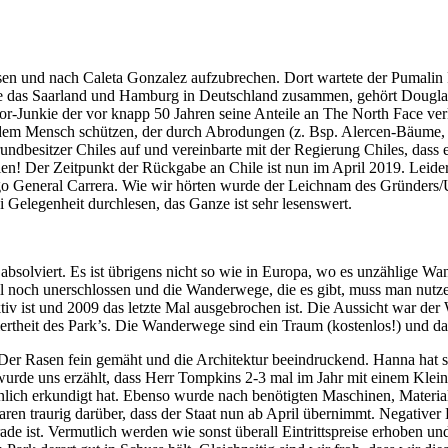
ssen und nach Caleta Gonzalez aufzubrechen. Dort wartete der Pumalin 
 wie das Saarland und Hamburg in Deutschland zusammen, gehört Dougla
r-Junkie der vor knapp 50 Jahren seine Anteile an The North Face verk
 dem Mensch schützen, der durch Abrodungen (z. Bsp. Alercen-Bäume, d
undbesitzer Chiles auf und vereinbarte mit der Regierung Chiles, dass
len! Der Zeitpunkt der Rückgabe an Chile ist nun im April 2019. Leide
ago General Carrera. Wie wir hörten wurde der Leichnam des Gründers
ei Gelegenheit durchlesen, das Ganze ist sehr lesenswert.
solviert. Es ist übrigens nicht so wie in Europa, wo es unzählige Wan
eil noch unerschlossen und die Wanderwege, die es gibt, muss man nutze
tiv ist und 2009 das letzte Mal ausgebrochen ist. Die Aussicht war d
rtheit des Park’s. Die Wanderwege sind ein Traum (kostenlos!) und das
Der Rasen fein gemäht und die Architektur beeindruckend. Hanna hat si
 wurde uns erzählt, dass Herr Tompkins 2-3 mal im Jahr mit einem Kle
lich erkundigt hat. Ebenso wurde nach benötigten Maschinen, Material e
aren traurig darüber, dass der Staat nun ab April übernimmt. Negative
erade ist. Vermutlich werden wie sonst überall Eintrittspreise erhoben u