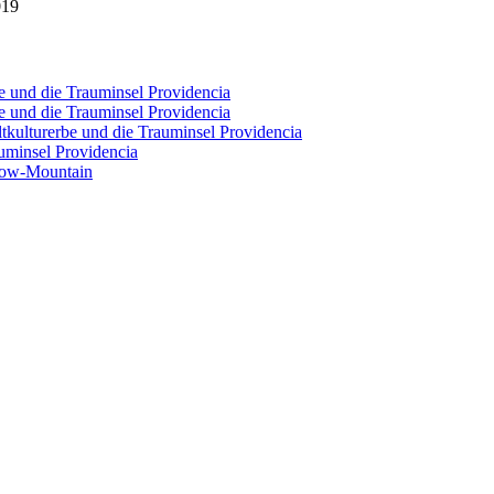
019
e und die Trauminsel Providencia
e und die Trauminsel Providencia
tkulturerbe und die Trauminsel Providencia
uminsel Providencia
bow-Mountain