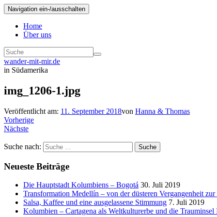
Navigation ein-/ausschalten
Home
Über uns
wander-mit-mir.de
in Südamerika
img_1206-1.jpg
Veröffentlicht am:
11. September 2018
von
Hanna & Thomas
Vorherige
Nächste
Suche nach:
Suche
Neueste Beiträge
Die Hauptstadt Kolumbiens – Bogotá
30. Juli 2019
Transformation Medellín – von der düsteren Vergangenheit zur
Salsa, Kaffee und eine ausgelassene Stimmung
7. Juli 2019
Kolumbien – Cartagena als Weltkulturerbe und die Trauminsel 