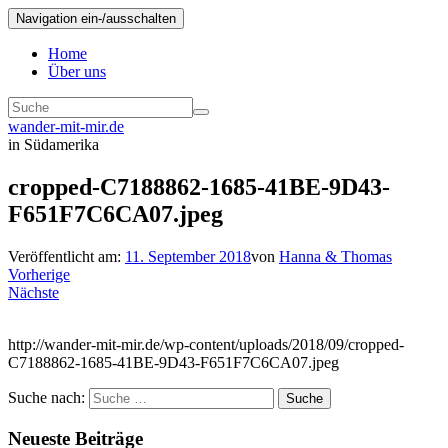
Navigation ein-/ausschalten
Home
Über uns
wander-mit-mir.de
in Südamerika
cropped-C7188862-1685-41BE-9D43-
F651F7C6CA07.jpeg
Veröffentlicht am:
11. September 2018
von
Hanna & Thomas
Vorherige
Nächste
http://wander-mit-mir.de/wp-content/uploads/2018/09/cropped-
C7188862-1685-41BE-9D43-F651F7C6CA07.jpeg
Suche nach:
Suche
Neueste Beiträge