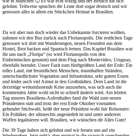
wie in München 🙂 Es war echt witzig und der Besuch hat sich
gelohnt. Teilweise sprachen die Leute dort sogar deutsch und wir
genossen alles in allem ein Stückchen Heimat in Brasilien.
Da wir aber nun doch wieder das Unbekannte forcieren wollten,
nahmen wir den Bus zurück nach Florianopolis. Die restlichen Tage
genossen wir dort mit Wanderungen, neuen Freunden aus dem
Hostel, Brot backen und Spanisch lernen. Das Kapitel Brasilien war
für uns nach „Floripa“ (so wird Florianopolis von den
Einheimischen genannt) und dem Flug nach Montevideo, Uruguay,
ebenfalls beendet. Unser Fazit zum fünftgrößten Land der Erde: Ein
tolles Land, mit freundlichen Menschen, traumhaften Stränden,
unterschiedlichster Vegetation und Infrastruktur, sehr gutem Essen
und leider auch viel Armut in den Großstädten. Dem Land ist die
derzeitige weitumfassende Krise anzusehen, was sich auch die
kommenden Jahre wohl nicht so schnell ändern wird. Am letzten
Tag unseres Brasiliens-Aufenthaltes fand die Wahl zum neuen
Präsidenten statt und trotz der erst Ende Oktober vonstatten
gehender Stichwahl, heißt der neue Präsident wohl Jair Bolsonaro:
Ein Politiker, der ultrarechts angesiedelt ist und unter anderem
Waffen legalisieren will. Brasilien, wir wünschen dir Alles Gute!
Die 39 Tage haben sich gelohnt und wir freuen uns auf ein
Wiedersehen. Jetzt geht’s aber erstmal in die spanisch sprechenden