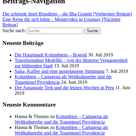
Beitrags-Navigation
Die schönste Insel Brasiliens – die Ilha Grande [Vorheriger Beitrag]
Eine Reise die sich lohnt – Montevideo in Uruguay
[Nächster
Beitrag]
Suche nach:
Suche
Neueste Beiträge
Die Hauptstadt Kolumbiens – Bogotá
30. Juli 2019
Transformation Medellín – von der düsteren Vergangenheit
zur blühenden Stadt
13. Juli 2019
Salsa, Kaffee und eine ausgelassene Stimmung
7. Juli 2019
Kolumbien – Cartagena als Weltkulturerbe und die
Trauminsel Providencia
24. Juni 2019
Der Ausangate Trek und die letzten Wochen in Peru
11. Juni
2019
Neueste Kommentare
Hanna & Thomas
zu
Kolumbien – Cartagena als
Weltkulturerbe und die Trauminsel Providencia
Hanna & Thomas
zu
Kolumbien – Cartagena als
Weltkulturerbe und die Trauminsel Providencia