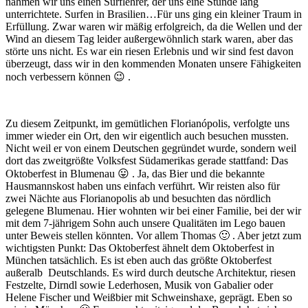
nahmen wir uns einen Surflehrer, der uns eine Stunde lang
unterrichtete. Surfen in Brasilien…Für uns ging ein kleiner Traum in
Erfüllung. Zwar waren wir mäßig erfolgreich, da die Wellen und der
Wind an diesem Tag leider außergewöhnlich stark waren, aber das
störte uns nicht. Es war ein riesen Erlebnis und wir sind fest davon
überzeugt, dass wir in den kommenden Monaten unsere Fähigkeiten
noch verbessern können 😉 .
Zu diesem Zeitpunkt, im gemütlichen Florianópolis, verfolgte uns
immer wieder ein Ort, den wir eigentlich auch besuchen mussten.
Nicht weil er von einem Deutschen gegründet wurde, sondern weil
dort das zweitgrößte Volksfest Südamerikas gerade stattfand: Das
Oktoberfest in Blumenau 😛 . Ja, das Bier und die bekannte
Hausmannskost haben uns einfach verführt. Wir reisten also für
zwei Nächte aus Florianopolis ab und besuchten das nördlich
gelegene Blumenau. Hier wohnten wir bei einer Familie, bei der wir
mit dem 7-jährigem Sohn auch unsere Qualitäten im Lego bauen
unter Beweis stellen könnten. Vor allem Thomas 🙂 . Aber jetzt zum
wichtigsten Punkt: Das Oktoberfest ähnelt dem Oktoberfest in
München tatsächlich. Es ist eben auch das größte Oktoberfest
außeralb Deutschlands. Es wird durch deutsche Architektur, riesen
Festzelte, Dirndl sowie Lederhosen, Musik von Gabalier oder
Helene Fischer und Weißbier mit Schweinshaxe, geprägt. Eben so