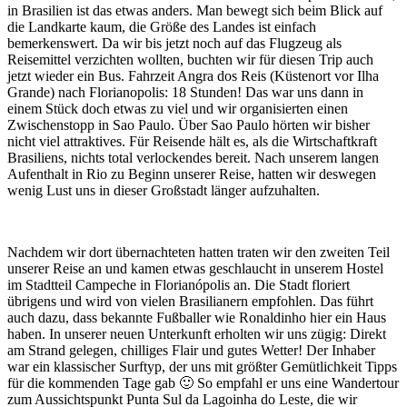
in Brasilien ist das etwas anders. Man bewegt sich beim Blick auf
die Landkarte kaum, die Größe des Landes ist einfach
bemerkenswert. Da wir bis
jetzt noch auf das Flugzeug als
Reisemittel verzichten wollten, buchten wir für diesen Trip auch
jetzt wieder ein Bus. Fahrzeit Angra dos Reis (Küstenort vor Ilha
Grande) nach Florianopolis: 18 Stunden! Das war uns dann in
einem Stück doch etwas zu viel und wir organisierten einen
Zwischenstopp in Sao Paulo. Über Sao Paulo hörten wir bisher
nicht viel attraktives. Für Reisende hält es, als die Wirtschaftkraft
Brasiliens, nichts total verlockendes bereit. Nach unserem langen
Aufenthalt in Rio zu Beginn unserer Reise, hatten wir deswegen
wenig Lust uns in dieser Großstadt länger aufzuhalten.
Nachdem wir dort übernachteten hatten traten wir den zweiten Teil
unserer Reise an und kamen etwas geschlaucht in unserem Hostel
im Stadtteil Campeche in Florianópolis an. Die Stadt floriert
übrigens und wird von vielen Brasilianern empfohlen. Das führt
auch dazu, dass bekannte Fußballer wie Ronaldinho hier ein Haus
haben. In unserer neuen Unterkunft erholten wir uns zügig: Direkt
am Strand gelegen, chilliges Flair und gutes Wetter! Der Inhaber
war ein klassischer Surftyp, der uns mit größter Gemütlichkeit Tipps
für die kommenden Tage gab 🙂 So empfahl er uns eine Wandertour
zum Aussichtspunkt Punta Sul da Lagoinha do Leste, die wir